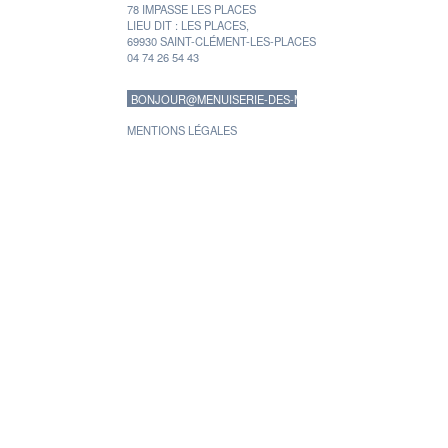
78 IMPASSE LES PLACES
LIEU DIT : LES PLACES,
69930 SAINT-CLÉMENT-LES-PLACES
04 74 26 54 43
BONJOUR@MENUISERIE-DES-MONTS.FR
MENTIONS LÉGALES