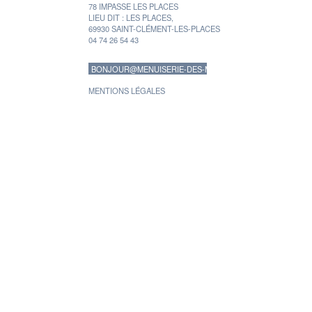
78 IMPASSE LES PLACES
LIEU DIT : LES PLACES,
69930 SAINT-CLÉMENT-LES-PLACES
04 74 26 54 43
BONJOUR@MENUISERIE-DES-MONTS.FR
MENTIONS LÉGALES